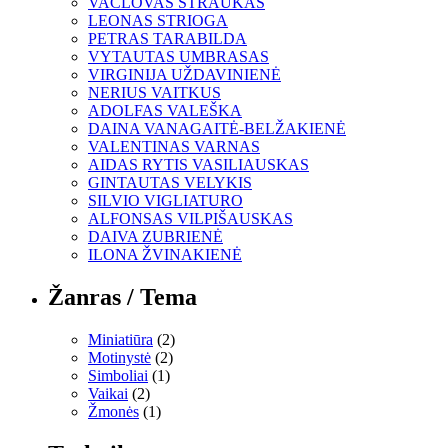
VACLOVAS STRAUKAS
LEONAS STRIOGA
PETRAS TARABILDA
VYTAUTAS UMBRASAS
VIRGINIJA UŽDAVINIENĖ
NERIUS VAITKUS
ADOLFAS VALEŠKA
DAINA VANAGAITĖ-BELŽAKIENĖ
VALENTINAS VARNAS
AIDAS RYTIS VASILIAUSKAS
GINTAUTAS VELYKIS
SILVIO VIGLIATURO
ALFONSAS VILPIŠAUSKAS
DAIVA ZUBRIENĖ
ILONA ŽVINAKIENĖ
Žanras / Tema
Miniatiūra
(2)
Motinystė
(2)
Simboliai
(1)
Vaikai
(2)
Žmonės
(1)