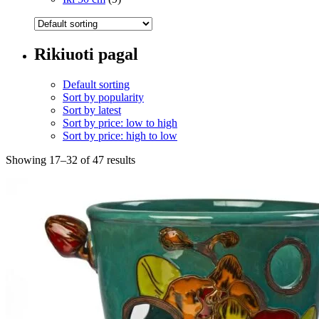
Rikiuoti pagal
Default sorting
Sort by popularity
Sort by latest
Sort by price: low to high
Sort by price: high to low
Showing 17–32 of 47 results