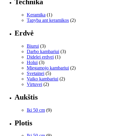
Technika
Keramika
(1)
Tapyba ant keramikos
(2)
Erdvė
Biurui
(3)
Darbo kambariui
(3)
Didelei erdvei
(1)
Holui
(3)
Miegamojo kambariui
(2)
Svetainei
(5)
Vaiko kambariui
(2)
Virtuvei
(2)
Aukštis
Iki 50 cm
(9)
Plotis
Iki 50 cm
(9)