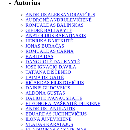
Autorius
ANDRIUS ALEKSANDRAVIČIUS
AUDRONĖ ANDRULEVIČIENĖ
ROMUALDAS BALINSKAS
GIEDRĖ BALTAKYTĖ
ANATOLIJUS BARATINSKIS
HENRIKA BARTKUTĖ
JONAS BURAČAS
ROMUALDAS ČARNA
BABITA DAS
DANGUOLĖ DAUKNYTĖ
JOSE IGNACIO DAVILA
TATJANA DIŠČENKO
LAIMA DZIGAITĖ
RIČARDAS FILISTOVIČIUS
DAINIS GUDOVSKIS
ALDONA GUSTAS
DALIUTĖ IVANAUSKAITĖ
ELEONORA IVAŠKAITĖ-DILKIENĖ
ANDRIUS JANULAITIS
EDUARDAS JUCHNEVIČIUS
ILONA JUNEVIČIENĖ
VLADAS KARATAJUS
VLADIMIRAS KASATKINAS