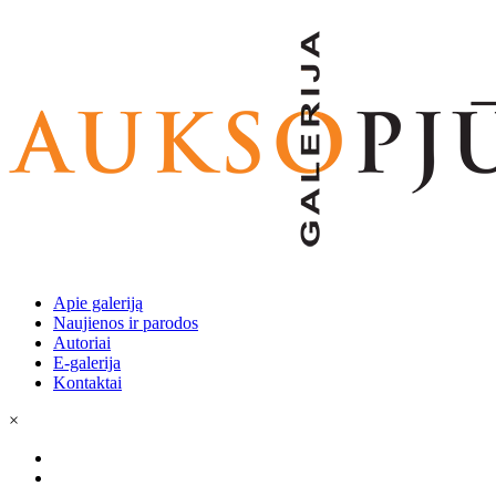
Apie galeriją
Naujienos ir parodos
Autoriai
E-galerija
Kontaktai
×