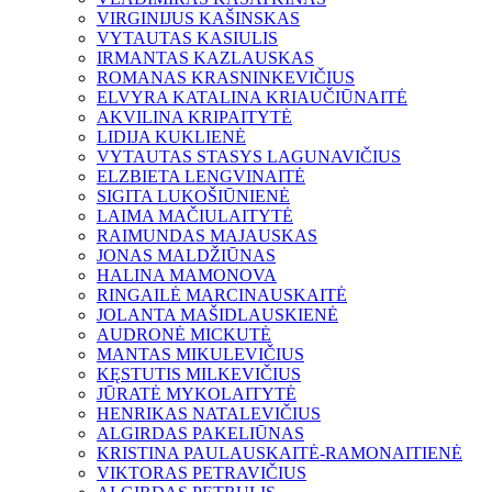
VIRGINIJUS KAŠINSKAS
VYTAUTAS KASIULIS
IRMANTAS KAZLAUSKAS
ROMANAS KRASNINKEVIČIUS
ELVYRA KATALINA KRIAUČIŪNAITĖ
AKVILINA KRIPAITYTĖ
LIDIJA KUKLIENĖ
VYTAUTAS STASYS LAGUNAVIČIUS
ELZBIETA LENGVINAITĖ
SIGITA LUKOŠIŪNIENĖ
LAIMA MAČIULAITYTĖ
RAIMUNDAS MAJAUSKAS
JONAS MALDŽIŪNAS
HALINA MAMONOVA
RINGAILĖ MARCINAUSKAITĖ
JOLANTA MAŠIDLAUSKIENĖ
AUDRONĖ MICKUTĖ
MANTAS MIKULEVIČIUS
KĘSTUTIS MILKEVIČIUS
JŪRATĖ MYKOLAITYTĖ
HENRIKAS NATALEVIČIUS
ALGIRDAS PAKELIŪNAS
KRISTINA PAULAUSKAITĖ-RAMONAITIENĖ
VIKTORAS PETRAVIČIUS