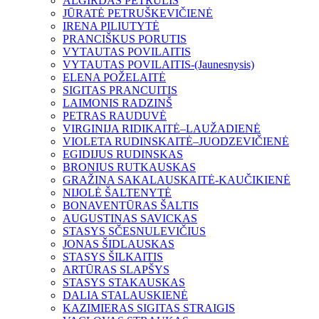
ALGIRDAS PETRULIS
JŪRATĖ PETRUŠKEVIČIENĖ
IRENA PILIUTYTĖ
PRANCIŠKUS PORUTIS
VYTAUTAS POVILAITIS
VYTAUTAS POVILAITIS-(Jaunesnysis)
ELENA POŽELAITĖ
SIGITAS PRANCUITIS
LAIMONIS RADZINŠ
PETRAS RAUDUVĖ
VIRGINIJA RIDIKAITĖ–LAUŽADIENĖ
VIOLETA RUDINSKAITĖ–JUODZEVIČIENĖ
EGIDIJUS RUDINSKAS
BRONIUS RUTKAUSKAS
GRAŽINA SAKALAUSKAITĖ-KAUČIKIENĖ
NIJOLĖ ŠALTENYTĖ
BONAVENTŪRAS ŠALTIS
AUGUSTINAS SAVICKAS
STASYS SČESNULEVIČIUS
JONAS ŠIDLAUSKAS
STASYS ŠILKAITIS
ARTŪRAS SLAPŠYS
STASYS STAKAUSKAS
DALIA STALAUSKIENĖ
KAZIMIERAS SIGITAS STRAIGIS