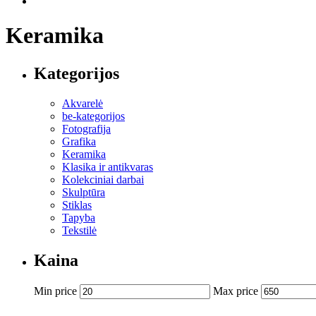
Keramika
Kategorijos
Akvarelė
be-kategorijos
Fotografija
Grafika
Keramika
Klasika ir antikvaras
Kolekciniai darbai
Skulptūra
Stiklas
Tapyba
Tekstilė
Kaina
Min price
Max price