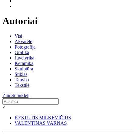
Autoriai
Visi
Akvarelė
Fotografija
Grafika
Juvelyrika
Keramika
Skulptūra
Stiklas
Tapyba
Tekstilė
Žiūrėti tinklelį
×
KĘSTUTIS MILKEVIČIUS
VALENTINAS VARNAS