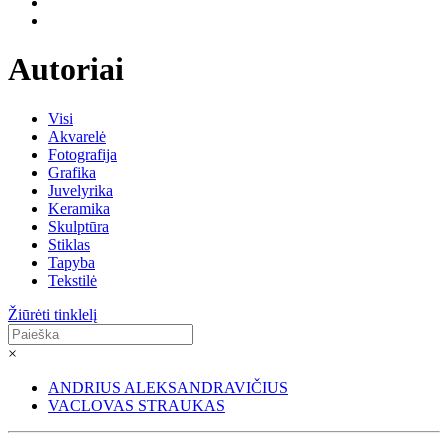
Autoriai
Visi
Akvarelė
Fotografija
Grafika
Juvelyrika
Keramika
Skulptūra
Stiklas
Tapyba
Tekstilė
Žiūrėti tinklelį
×
ANDRIUS ALEKSANDRAVIČIUS
VACLOVAS STRAUKAS